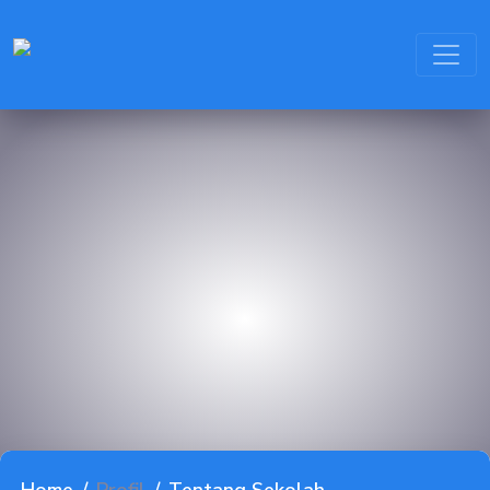
PROFIL
KOMPETENSI KEAHLIAN
KEGIATAN
FASILITAS
BLOG
KONTAK