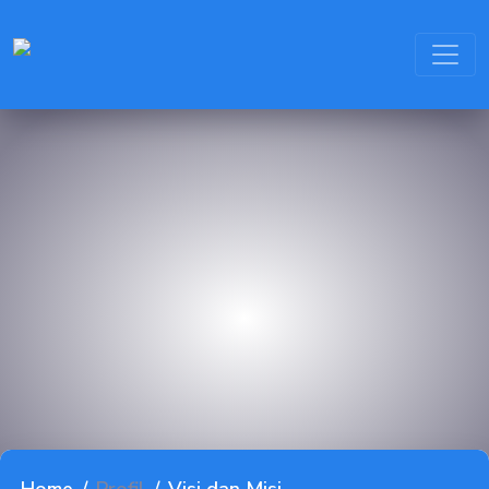
PROFIL
KOMPETENSI KEAHLIAN
KEGIATAN
FASILITAS
BLOG
KONTAK